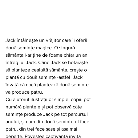
Jack întâlnește un vrăjitor care îi oferă 
două semințe magice. O singură 
sămânța i-ar ține de foame chiar un an 
întreg lui Jack. Când Jack se hotărăște 
să planteze cealaltă sămânța, crește o 
plantă cu două semințe -astfel  Jack 
învață că dacă plantează două semințe 
va produce patru. 
Cu ajutorul ilustrațiilor simple, copiii pot 
numără plantele și pot observă câte 
semințe produce Jack pe tot parcursul 
anului, și cum din două semințe el face 
patru, din trei face șase și așa mai 
departe. Povestea captivantă invită 