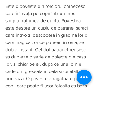
Este o poveste din folclorul chinezesc 
care îi învață pe copii într-un mod 
simplu noțiunea de dublu. Povestea 
este despre un cuplu de batranei saraci 
care intr-o zi descopera in gradina lor o 
oala magica : orice puneau in oala, se 
dubla instant. Cei doi batranei reusesc 
sa dubleze o serie de obiecte din casa 
lor, si chiar pe ei, dupa ce unul din ei 
cade din greseala in oala si celalalt il 
urmeaza. O poveste atragatoare pentru 
copii care poate fi usor folosita ca baza 
pentru introducerea notiunii de dublu, 
atat prin discutii cat si jocuri. In functie 
de interesele copilului  si de  nivelul de 
dezvoltare, poate fi potrivita pentru 
copii de la 3-4 ani in sus.
Puteți vedea lectura video 
aici
.