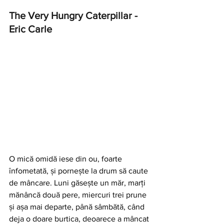
The Very Hungry Caterpillar - 
Eric Carle
O mică omidă iese din ou, foarte 
înfometată, şi porneşte la drum să caute 
de mâncare. Luni găseşte un măr, marţi 
mănâncă două pere, miercuri trei prune 
şi aşa mai departe, până sâmbătă, când 
deja o doare burtica, deoarece a mâncat 