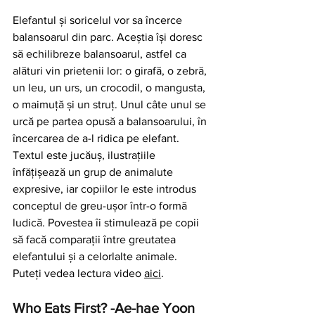
Elefantul și soricelul vor sa încerce 
balansoarul din parc. Aceștia își doresc 
să echilibreze balansoarul, astfel ca 
alături vin prietenii lor: o girafă, o zebră, 
un leu, un urs, un crocodil, o mangusta, 
o maimuță și un struț. Unul câte unul se 
urcă pe partea opusă a balansoarului, în 
încercarea de a-l ridica pe elefant. 
Textul este jucăuș, ilustrațiile 
înfățișează un grup de animalute 
expresive, iar copiilor le este introdus 
conceptul de greu-ușor într-o formă 
ludică. Povestea îi stimulează pe copii 
să facă comparații între greutatea 
elefantului și a celorlalte animale. 
Puteți vedea lectura video 
aici
.
Who Eats First? -Ae-hae Yoon