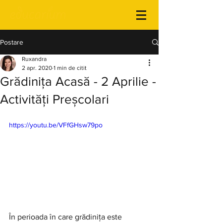
Postare
Ruxandra
2 apr. 2020
1 min de citit
Grădinița Acasă - 2 Aprilie -
Activități Preșcolari
https://youtu.be/VFfGHsw79po
În perioada în care grădinița este 