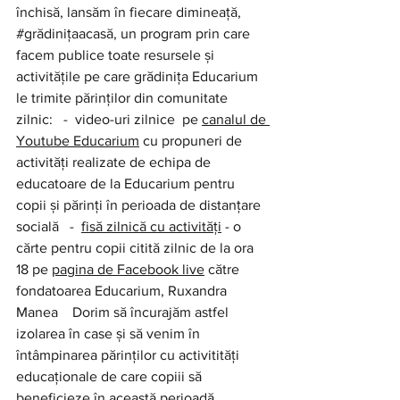
închisă, lansăm în fiecare dimineață, 
#grădinițaacasă
, un program prin care 
facem publice toate resursele și 
activitățile pe care grădinița Educarium 
le trimite părinților din comunitate 
zilnic:   -  video-uri zilnice  
pe 
canalul de 
Youtube Educarium
 cu propuneri de 
activități realizate de echipa de 
educatoare de la Educarium pentru 
copii și părinți în perioada de distanțare 
socială   -  
fisă zilnică cu activități
- o 
cărte pentru copii citită zilnic de la ora 
18 pe 
pagina de Facebook live
 către 
fondatoarea Educarium, Ruxandra 
Manea
    Dorim să încurajăm astfel 
izolarea în case și să venim în 
întâmpinarea părinților cu activitități 
educaționale de care copiii să 
beneficieze în această perioadă 