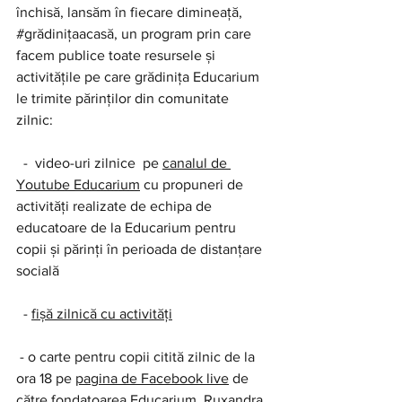
închisă, lansăm în fiecare dimineață, 
#grădinițaacasă
, un program prin care 
facem publice toate resursele și 
activitățile pe care grădinița Educarium 
le trimite părinților din comunitate 
zilnic: 
  -  video-uri zilnice  pe 
canalul de 
Youtube Educarium
 cu propuneri de 
activități realizate de echipa de 
educatoare de la Educarium pentru 
copii și părinți în perioada de distanțare 
socială
  - 
fișă zilnică cu activități
 - o carte pentru copii citită zilnic de la 
ora 18 pe 
pagina de Facebook live
 de 
către fondatoarea Educarium, Ruxandra 