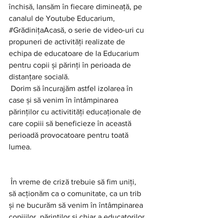
închisă, lansăm în fiecare dimineață, pe 
canalul de Youtube 
Educarium
, 
#GrădinițaAcasă
, o serie de video-uri cu 
propuneri de activități realizate de 
echipa de educatoare de la Educarium 
pentru copii și părinți în perioada de 
distanțare socială.
 Dorim să încurajăm astfel izolarea în 
case și să venim în întâmpinarea 
părinților cu activitități educaționale de 
care copiii să beneficieze în această 
perioadă provocatoare pentru toată 
lumea.
 În vreme de criză trebuie să fim uniți, 
să acționăm ca o comunitate, ca un trib 
și ne bucurăm să venim în întâmpinarea 
copiiilor, părinților și chiar a educatorilor 