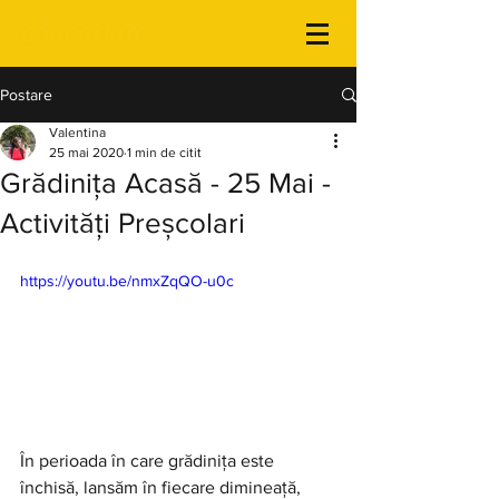
Postare
Valentina
25 mai 2020
1 min de citit
Grădinița Acasă - 25 Mai -
Activități Preșcolari
https://youtu.be/nmxZqQO-u0c
În perioada în care grădinița este 
închisă, lansăm în fiecare dimineață, 