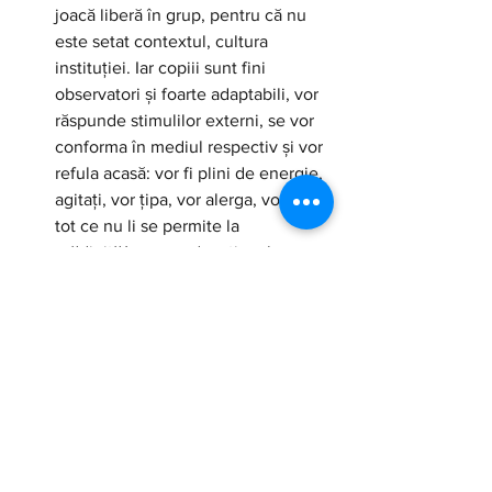
joacă liberă în grup, pentru că nu 
este setat contextul, cultura 
instituției. Iar copiii sunt fini 
observatori și foarte adaptabili, vor 
răspunde stimulilor externi, se vor 
conforma în mediul respectiv și vor 
refula acasă: vor fi plini de energie, 
agitați, vor țipa, vor alerga, vor face 
tot ce nu li se permite la 
grădiniță/centru educațional, etc.
Educația trebuie făcută având 
finalitatea în minte: lumea în care 
copiii noștri vor trăi și abilitățile de 
care vor avea nevoie pentru a se 
adapta contextului socio-
economic, de a trăi în echilibru cu 
sine și cu societatea. Și în timp ce 
lucrurile nu sunt deloc clare și 