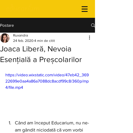
Postare
Ruxandra
24 feb. 2020
4 min de citit
Joaca Liberă, Nevoia
Esențială a Preșcolarilor
https://video.wixstatic.com/video/47eb42_369
22699e0aa4a86a7088dc8acdf99c8/360p/mp
4/file.mp4
Când am început Educarium, nu ne-
am gândit niciodată că vom vorbi 