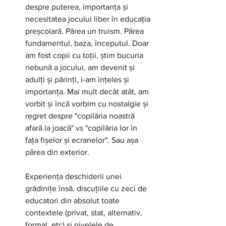
despre puterea, importanța și 
necesitatea jocului liber în educația 
preșcolară. Părea un truism. Părea 
fundamentul, baza, începutul. Doar 
am fost copii cu toții, știm bucuria 
nebună a jocului, am devenit și 
adulți și părinți, i-am înțeles și 
importanța. Mai mult decât atât, am 
vorbit și încă vorbim cu nostalgie și 
regret despre "copilăria noastră 
afară la joacă" vs "copilăria lor în 
fața fișelor și ecranelor". Sau așa 
părea din exterior.
Experiența deschiderii unei 
grădinițe însă, discuțiile cu zeci de 
educatori din absolut toate 
contextele (privat, stat, alternativ, 
formal, etc) și nivelele de 