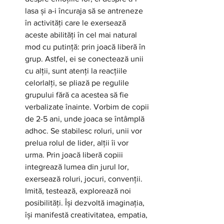
lasa și a-i încuraja să se antreneze 
în activități care le exersează 
aceste abilități în cel mai natural 
mod cu putință: prin joacă liberă în 
grup. Astfel, ei se conectează unii 
cu alții, sunt atenți la reacțiile 
celorlalți, se pliază pe regulile 
grupului fără ca acestea să fie 
verbalizate înainte. Vorbim de copii 
de 2-5 ani, unde joaca se întâmplă 
adhoc. Se stabilesc roluri, unii vor 
prelua rolul de lider, alții îi vor 
urma. Prin joacă liberă copiii 
integrează lumea din jurul lor, 
exersează roluri, jocuri, convenții. 
Imită, testează, explorează noi 
posibilități. Își dezvoltă imaginația, 
își manifestă creativitatea, empatia, 