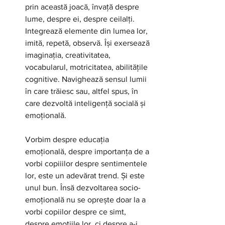
prin această joacă, învață despre 
lume, despre ei, despre ceilalți. 
Integrează elemente din lumea lor, 
imită, repetă, observă. Își exersează 
imaginația, creativitatea, 
vocabularul, motricitatea, abilitățile 
cognitive. Navighează sensul lumii 
în care trăiesc sau, altfel spus, în 
care dezvoltă inteligență socială și 
emoțională.
Vorbim despre educația 
emoțională, despre importanța de a 
vorbi copiiilor despre sentimentele 
lor, este un adevărat trend. Și este 
unul bun. Însă dezvoltarea socio-
emoțională nu se oprește doar la a 
vorbi copiilor despre ce simt, 
despre emoțiile lor, ci despre a-i 