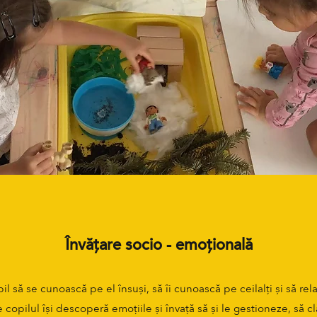
Învățare socio - emoțională
l să se cunoască pe el însuși, să îi cunoască pe ceilalți și să rel
re copilul își descoperă emoțiile și învață să și le gestioneze, să 