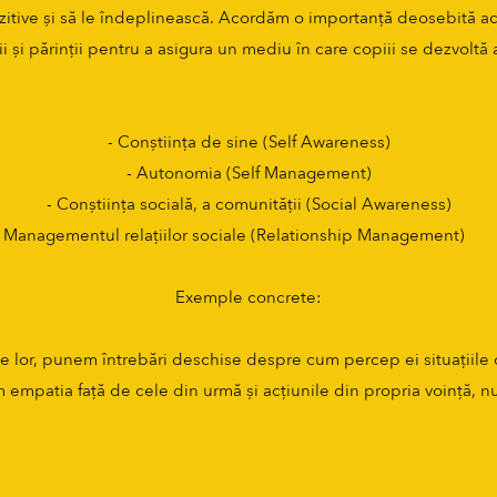
ozitive și să le îndeplinească. Acordăm o importanță deosebită a
i și părinții pentru a asigura un mediu în care copiii se dezvoltă
- Conștiința de sine (Self Awareness)
- Autonomia (Self Management)
- Conștiința socială, a comunității (Social Awareness)
- Managementul relațiilor sociale (Relationship
Management
Exemple concrete:
 lor, punem întrebări deschise despre cum percep ei situațiile co
 empatia față de cele din urmă și acțiunile din propria voință, 