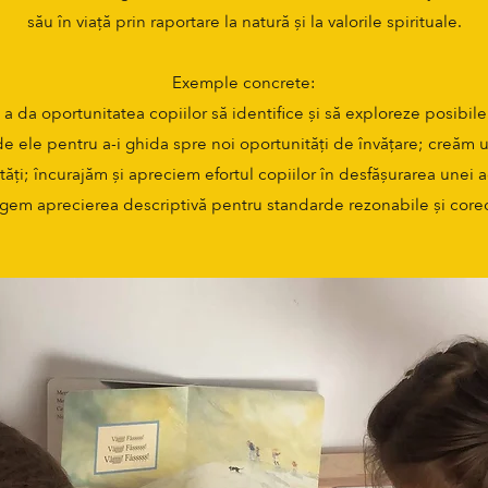
său în viață prin raportare la natură și la valorile spirituale.
Exemple concrete:
 da oportunitatea copiilor să identifice și să exploreze posibil
 de ele pentru a-i ghida spre noi oportunități de învățare; creăm u
tăți; încurajăm și apreciem efortul copiilor în desfășurarea unei ac
gem aprecierea descriptivă pentru standarde rezonabile și core