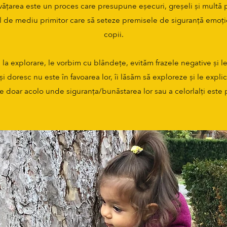
învățarea este un proces care presupune eșecuri, greșeli și multă 
 de mediu primitor care să seteze premisele de siguranță emoțio
copii.
la explorare, le vorbim cu blândețe, evităm frazele negative și 
i doresc nu este în favoarea lor, îi lăsăm să exploreze și le expli
 doar acolo unde siguranța/bunăstarea lor sau a celorlalți este p