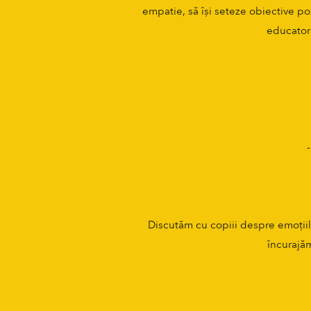
empatie, să își seteze obiective p
educatori
Discutăm cu copiii despre emoțiile
încurajăm