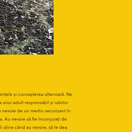
iențele și cunoașterea ulterioară. Ne
 unui adult responsabil și iubitor
 au nevoie de un mediu securizant în
a. Au nevoie să fie înconjurați de
îi aline când au nevoie, să le dea