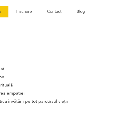
e
Înscriere
Contact
Blog
dat
zon
rituală
area empatiei
ca învățării pe tot parcursul vieții