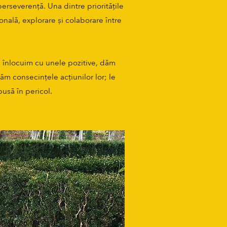
perseverență. Una dintre prioritățile
nală, explorare și colaborare între
le înlocuim cu unele pozitive, dăm
căm consecințele acțiunilor lor; le
usă în pericol.