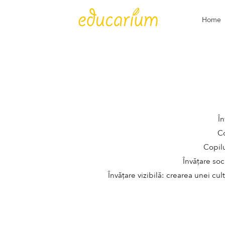
Home
În
Co
Copilu
Învățare soc
Învățare vizibilă: crearea unei cul