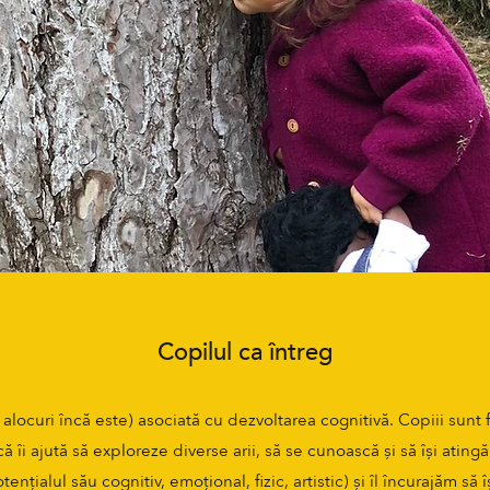
Copilul ca întreg
 alocuri încă este) asociată cu dezvoltarea cognitivă. Copiii sunt 
că îi ajută să exploreze diverse arii, să se cunoască și să își atin
nțialul său cognitiv, emoțional, fizic, artistic) și îl încurajăm să 