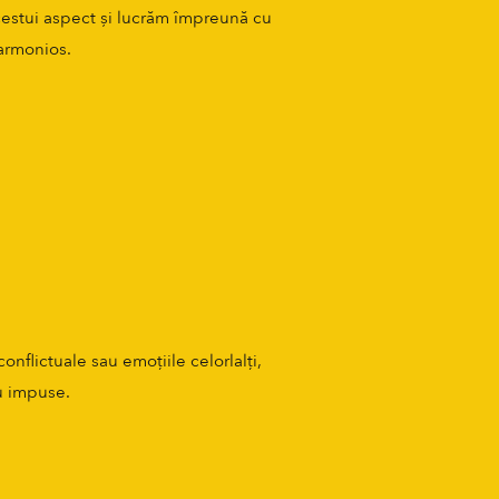
cestui aspect și lucrăm împreună cu
 armonios.
)
nflictuale sau emoțiile celorlalți,
nu impuse.