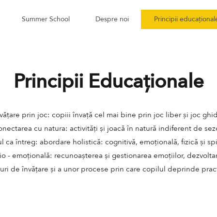
Summer School
Despre noi
Principii educațional
Principii Educaționale
vățare prin joc: copiii învață cel mai bine prin joc liber și joc ghi
nectarea cu natura: activități și joacă în natură indiferent de se
l ca întreg: abordare holistică: cognitivă, emoțională, fizică și spi
io - emoțională: recunoașterea și gestionarea emoțiilor, dezvolt
turi de învățare și a unor procese prin care copilul deprinde practi