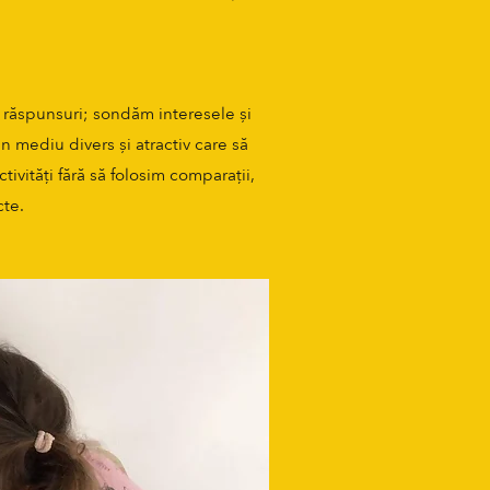
e răspunsuri; sondăm interesele și
n mediu divers și atractiv care să
tivități fără să folosim comparații,
cte.