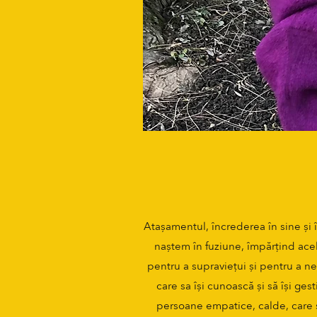
Atașamentul, încrederea în sine și î
naștem în fuziune, împărțind acel
pentru a supraviețui și pentru a ne
care sa își cunoască și să își ge
persoane empatice, calde, care să