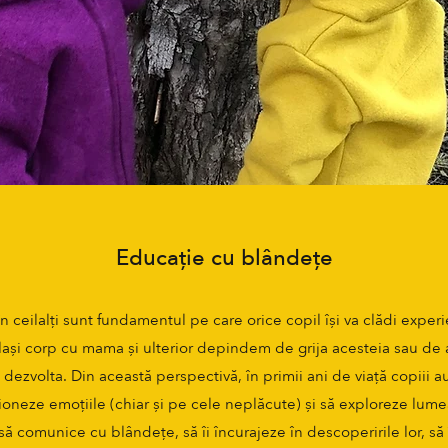
Educație cu blândețe
n ceilalți sunt fundamentul pe care orice copil își va clădi exper
ași corp cu mama și ulterior depindem de grija acesteia sau de a
 dezvolta. Din această perspectivă, în primii ani de viață copiii
stioneze emoțiile (chiar și pe cele neplăcute) și să exploreze lume
 comunice cu blândețe, să îi încurajeze în descoperirile lor, să 