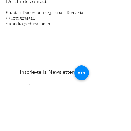
Detalii de contact
Strada 1 Decembrie 123, Tunari, Romania
+ +40745234528
ruxandra@educarium.ro
Înscrie-te la Newsletter
Mă înscriu
0745234528
Strada 1 Decembrie 123, Tunari - Otopeni